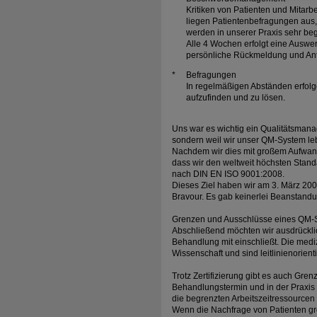
Kritiken von Patienten und Mita
liegen Patientenbefragungen au
werden in unserer Praxis sehr beg
Alle 4 Wochen erfolgt eine Auswe
persönliche Rückmeldung und Antw
*
Befragungen
In regelmäßigen Abständen erfol
aufzufinden und zu lösen.
Uns war es wichtig ein Qualitätsmana
sondern weil wir unser QM-System le
Nachdem wir dies mit großem Aufwand n
dass wir den weltweit höchsten Standa
nach DIN EN ISO 9001:2008.
Dieses Ziel haben wir am 3. März 20
Bravour. Es gab keinerlei Beanstand
Grenzen und Ausschlüsse eines QM-
Abschließend möchten wir ausdrücklic
Behandlung mit einschließt. Die med
Wissenschaft und sind leitlinienorienti
Trotz Zertifizierung gibt es auch Gren
Behandlungstermin und in der Praxis
die begrenzten Arbeitszeitressourcen 
Wenn die Nachfrage von Patienten größ