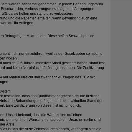
rbeitern werden sehr ernst genommen. In jedem Behandlungsraum
s, Beschwerden, Verbesserungsvorschläge und Anregungen
rüßt, da sie helfen uns ständig zu verbessern.
rtung und die Patienten erhalten, wenn gewünscht, auch eine
ort auf ihr Anliegen.
gen Befragungen Mitarbeitern. Diese helfen Schwachpunkte
gment nicht nur einzuführen, weil es der Gesetzgeber so möchte,
ben wollen !
ach ca. 2,5 Jahren intensiver Arbeit geschafft haben, stand fest,
rd und keine "vereinfachte" Lösung anstreben: Die Zertifizierung
04 auf Anhieb erreicht und zwar nach Aussagen des TÜV mit
ungen.
System
h feststellen, dass das Qualitätsmanagment nicht die ärztliche
izinischen Behandlungen erfolgen nach dem aktuellen Stand der
ert. Eine Zertifizierung von diesen ist nicht möglich.
zen. Uns ist bekannt, dass die Wartezeiten auf einen
 nicht immer Ihren Wünschen entsprechen. Ursache hierfür sind
der Ärzte.
er ist, als die Ärzte Zeitressourcen haben, verlängern sich die