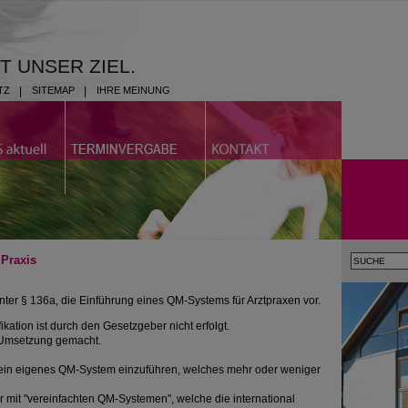
ST UNSER ZIEL.
TZ
|
SITEMAP
|
IHRE MEINUNG
 Praxis
ter § 136a, die Einführung eines QM-Systems für Arztpraxen vor.
kation ist durch den Gesetzgeber nicht erfolgt.
 Umsetzung gemacht.
, ein eigenes QM-System einzuführen, welches mehr oder weniger
ter mit "vereinfachten QM-Systemen", welche die international