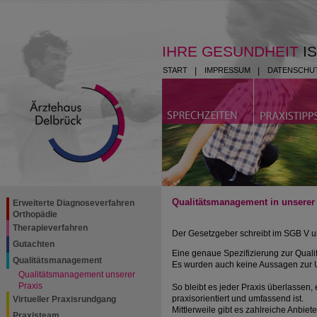
IHRE GESUNDHEIT
I
START
|
IMPRESSUM
|
DATENSCHU
Qualitätsmanagement in unserer
Erweiterte Diagnoseverfahren
Orthopädie
Therapieverfahren
Der Gesetzgeber schreibt im SGB V un
Gutachten
Eine genaue Spezifizierung zur Qualifi
Qualitätsmanagement
Es wurden auch keine Aussagen zur
Qualitätsmanagement unserer
Praxis
So bleibt es jeder Praxis überlassen
praxisorientiert und umfassend ist.
Virtueller Praxisrundgang
Mittlerweile gibt es zahlreiche Anbie
Praxisteam